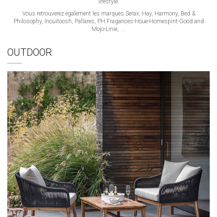
lifestyle.
Vous retrouverez également les marques Serax, Hay, Harmony, Bed &
Philosophy, Inouitoosh, Pallares, PH Fragances-Houe-Homespirit-Good and
Mojo-Linie, …
OUTDOOR