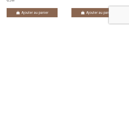
6,5W
Ajouter au panier
Ajouter au panier
INFORMATIONS
CONTACTEZ-NOUS
SUIVEZ-NOUS
NEWSLETTER
© Copyright 2024 | Tous Droits Resérvés |
Mentions légales
| Un site
Harko