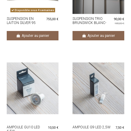
Disponible sous 4 semaines
SUSPENSION EN
SUSPENSION TRIO
755,00 €
90,00 €
LAITON SILVER 95
BRUNSWICK BLANC-
180,00 €
DIAM 80
IVOIRE
Ajouter au panier
Ajouter au panier
AMPOULE GU10 LED
AMPOULE G9 LED 2,5W
10,50 €
7,50 €