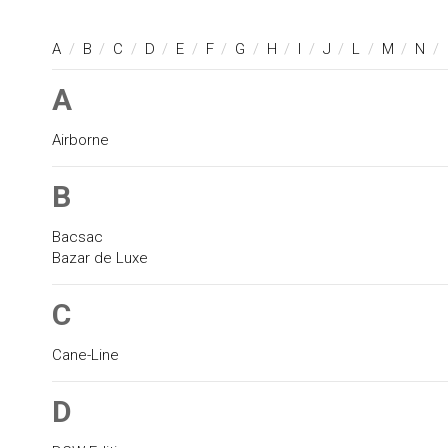
A
/
B
/
C
/
D
/
E
/
F
/
G
/
H
/
I
/
J
/
L
/
M
/
N
/
A
Airborne
B
Bacsac
Bazar de Luxe
C
Cane-Line
D