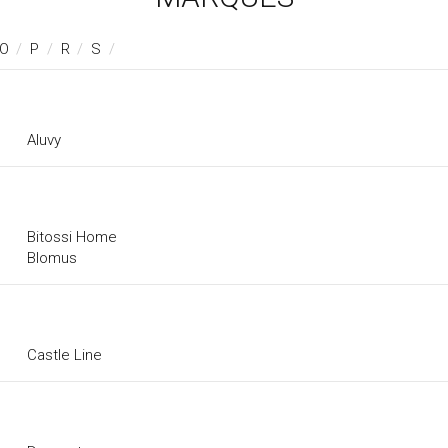
O
/
P
/
R
/
S
/
Aluvy
Bitossi Home
Blomus
Castle Line