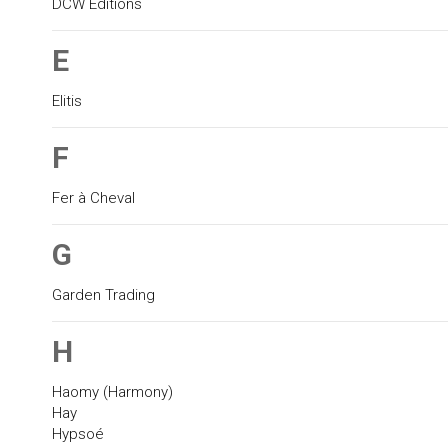
DCW Editions
E
Elitis
F
Fer à Cheval
G
Garden Trading
H
Haomy (Harmony)
Hay
Hypsoé