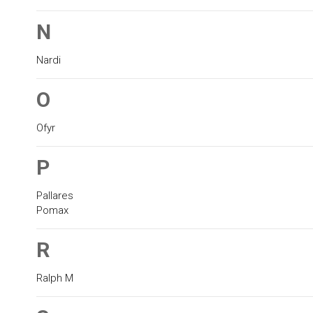
N
Nardi
O
Ofyr
P
Pallares
Pomax
R
Ralph M