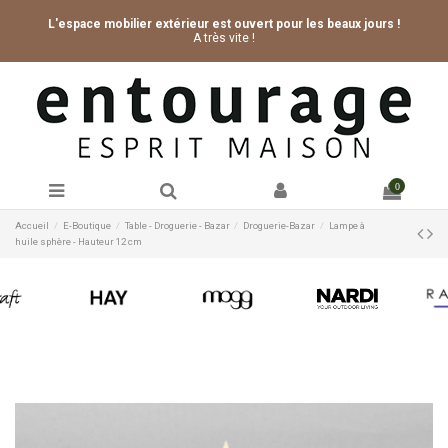
L'espace mobilier extérieur est ouvert pour les beaux jours !
A très vite !
0
Accueil
E-Boutique
Table - Droguerie - Bazar
Droguerie-Bazar
Lampe à
huile sphère - Hauteur 12 cm