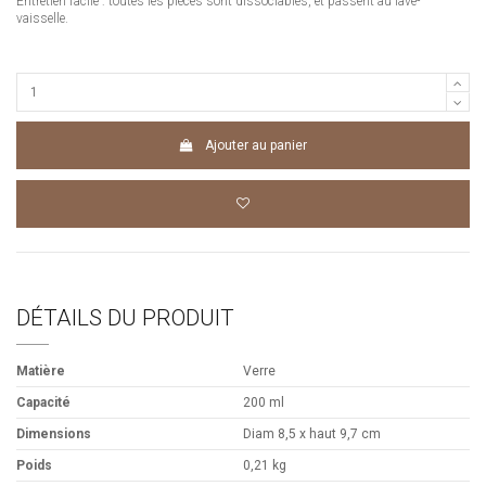
Entretien facile : toutes les pièces sont dissociables, et passent au lave-
vaisselle.
Ajouter au panier
DÉTAILS DU PRODUIT
Matière
Verre
Capacité
200 ml
Dimensions
Diam 8,5 x haut 9,7 cm
Poids
0,21 kg