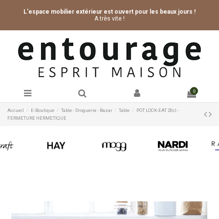
L'espace mobilier extérieur est ouvert pour les beaux jours !
A très vite !
0
Accueil
E-Boutique
Table - Droguerie - Bazar
Table
POT LOCK-EAT 20cl -
FERMETURE HERMETIQUE